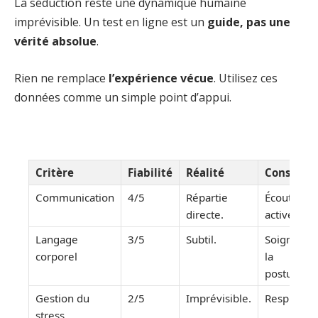
La séduction reste une dynamique humaine
imprévisible. Un test en ligne est un
guide, pas une
vérité absolue
.
Rien ne remplace
l’expérience vécue
. Utilisez ces
données comme un simple point d’appui.
Critère
Fiabilité
Réalité
Conseil
Communication
4/5
Répartie
Écoute
directe.
active.
Langage
3/5
Subtil.
Soignez
corporel
la
posture.
Gestion du
2/5
Imprévisible.
Respirez.
stress