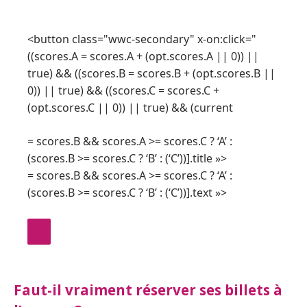
<button class="wwc-secondary" x-on:click="
((scores.A = scores.A + (opt.scores.A || 0)) ||
true) && ((scores.B = scores.B + (opt.scores.B ||
0)) || true) && ((scores.C = scores.C +
(opt.scores.C || 0)) || true) && (current
= scores.B && scores.A >= scores.C ? ‘A’ :
(scores.B >= scores.C ? ‘B’ : (‘C’))].title »>
= scores.B && scores.A >= scores.C ? ‘A’ :
(scores.B >= scores.C ? ‘B’ : (‘C’))].text »>
Faut-il vraiment réserver ses billets à