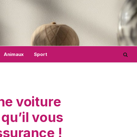
Animaux
Sport
e voiture
qu’il vous
ssurance !