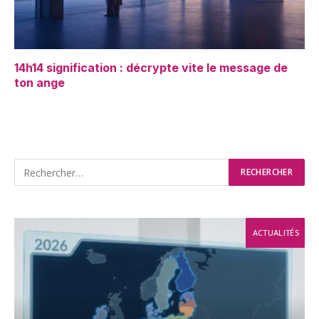
14h14 signification : décrypte vite le message de
ton ange
ACTUALITÉS